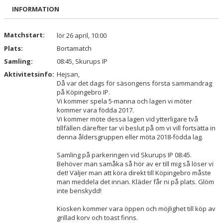
BILDGALLERI
INFORMATION
DOKUMENT
Matchstart:
lör 26 april, 10:00
Plats:
Bortamatch
KONTAKT
Samling:
08:45, Skurups IP
Aktivitetsinfo:
Hejsan,
Då var det dags för säsongens första sammandrag
på Köpingebro IP.
Vi kommer spela 5-manna och lagen vi möter
kommer vara födda 2017.
Vi kommer möte dessa lagen vid ytterligare två
tillfällen därefter tar vi beslut på om vi vill fortsätta in
denna åldersgruppen eller möta 2018-födda lag.
Samling på parkeringen vid Skurups IP 08:45.
Behöver man samåka så hör av er till mig så löser vi
det! Väljer man att köra direkt till Köpingebro måste
man meddela det innan. Kläder får ni på plats. Glöm
inte benskydd!
Kiosken kommer vara öppen och möjlighet till köp av
grillad korv och toast finns.