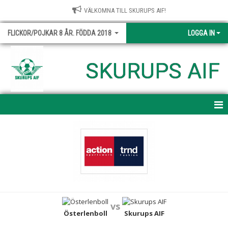
VÄLKOMNA TILL SKURUPS AIF!
FLICKOR/POJKAR 8 ÅR. FÖDDA 2018
LOGGA IN
SKURUPS AIF
HEM
NYHETER
KALENDER
MATCHER
vs
TRUPPEN
Österlenboll
Skurups AIF