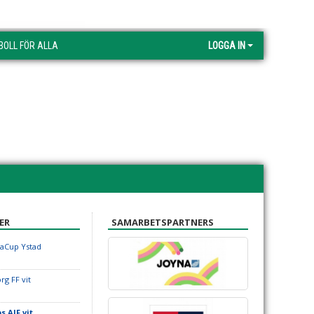
BOLL FÖR ALLA
LOGGA IN
ER
SAMARBETSPARTNERS
iaCup Ystad
org FF vit
s AIF vit