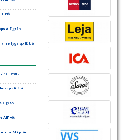
 FF blå
ps AIF grön
shamn/Tygelsjö IK blå
lviken svart
kurups AIF vit
AIF grön
s AIF vit
kurups AIF grön