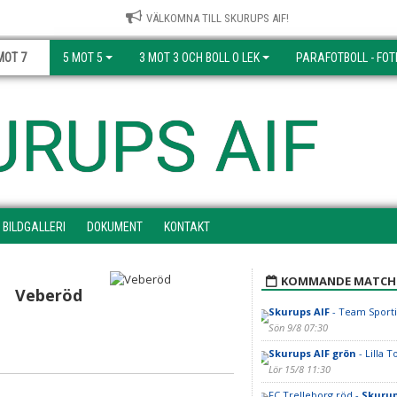
VÄLKOMNA TILL SKURUPS AIF!
MOT 7
5 MOT 5
3 MOT 3 OCH BOLL O LEK
PARAFOTBOLL - FOT
URUPS AIF
BILDGALLERI
DOKUMENT
KONTAKT
KOMMANDE MATCH
Veberöd
Skurups AIF
- Team Sport
Sön 9/8 07:30
Skurups AIF grön
- Lilla T
Lör 15/8 11:30
FC Trelleborg röd -
Skurup