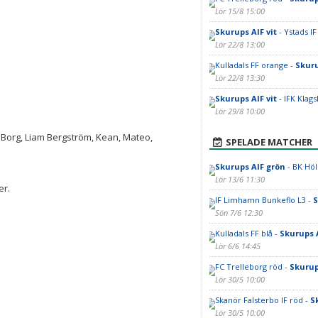
Lör 15/8 15:00
Skurups AIF vit
- Ystads IF
Lör 22/8 13:00
Kulladals FF orange -
Skuru
Lör 22/8 13:30
Skurups AIF vit
- IFK Klag
Lör 29/8 10:00
am Borg, Liam Bergström, Kean, Mateo,
SPELADE MATCHER
Skurups AIF grön
- BK Höl
Lör 13/6 11:30
er.
IF Limhamn Bunkeflo L3 -
S
Sön 7/6 12:30
Kulladals FF blå -
Skurups 
Lör 6/6 14:45
FC Trelleborg röd -
Skurup
Lör 30/5 10:00
Skanör Falsterbo IF röd -
S
Lör 30/5 10:00