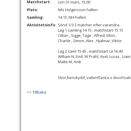
Matchstart:
sön 01 mars, 15:00
Plats:
Nils Holgersson hallen
Samling:
14:15, NH-hallen
Aktivitetsinfo:
Sönd 1/3 2 matcher efter varandra.
Lag 1 samling 14.15 , matchstart 15.15
Cillian , Sigge, Tage , Alfred, Elton,
Charlie , Simon, Alex , Hjalmar, Viktor
Lag 2 saml 15.45 , matchstart ca 16.40
William N, Emil, W Prahl, Axel, Lucas , Li
Malte M, Anik
Skor,benskydd, vattenflaska o duschsak
<< Tillbaka