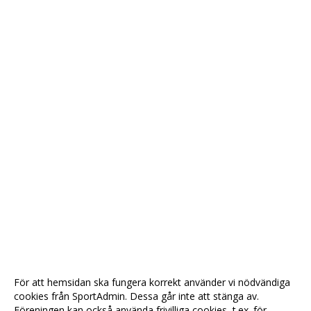
För att hemsidan ska fungera korrekt använder vi nödvändiga
cookies från SportAdmin. Dessa går inte att stänga av.
Föreningen kan också använda frivilliga cookies, t.ex. för