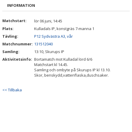
BILDGALLERI
INFORMATION
DOKUMENT
Matchstart:
lör 06 juni, 14:45
Plats:
Kulladals IP, konstgräs 7-manna 1
KONTAKT
Tävling:
P12 Sydvästra A3, vår
Matchnummer:
131512040
Samling:
13:10, Skurups IP
Aktivitetsinfo:
Bortamatch mot Kulladal lörd 6/6
Matchstart kl 14.45.
Samling och ombyte på Skurups IP kl 13.10.
Skor, benskydd,vattenflaska,duschsaker.
<< Tillbaka