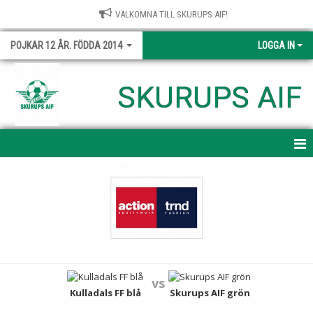
VÄLKOMNA TILL SKURUPS AIF!
POJKAR 12 ÅR. FÖDDA 2014
LOGGA IN
SKURUPS AIF
HEM
NYHETER
KALENDER
MATCHER
vs
TRUPPEN
Kulladals FF blå
Skurups AIF grön