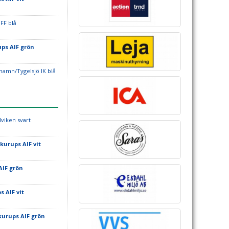
 FF blå
ps AIF grön
shamn/Tygelsjö IK blå
lviken svart
kurups AIF vit
AIF grön
s AIF vit
kurups AIF grön