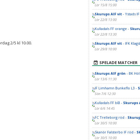
Lör 15/8 15:00
Skurups AIF vit
- Ystads IF
Lör 22/8 13:00
Kulladals FF orange -
Skuru
Lör 22/8 13:30
ag 2/5 kl 10.00.
Skurups AIF vit
- IFK Klag
Lör 29/8 10:00
SPELADE MATCHER
Skurups AIF grön
- BK Höl
Lör 13/6 11:30
IF Limhamn Bunkeflo L3 -
S
Sön 7/6 12:30
Kulladals FF blå -
Skurups 
Lör 6/6 14:45
FC Trelleborg röd -
Skurup
Lör 30/5 10:00
Skanör Falsterbo IF röd -
S
Lör 30/5 10:00