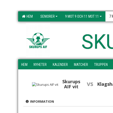
HEM
SENIORER
9 MOT 9 OCH 11 MOT 11
7 
SK
HEM
NYHETER
KALENDER
MATCHER
TRUPPEN
Skurups
vs
Klagsh
AIF vit
INFORMATION