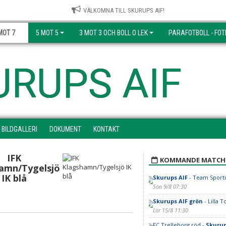
VÄLKOMNA TILL SKURUPS AIF!
MOT 7
5 MOT 5
3 MOT 3 OCH BOLL O LEK
PARAFOTBOLL - FOT
URUPS AIF
BILDGALLERI
DOKUMENT
KONTAKT
IFK
KOMMANDE MATCH
amn/Tygelsjö
IK blå
Skurups AIF
- Team Sport
Sön 9/8 07:30
Skurups AIF grön
- Lilla T
Lör 15/8 11:30
FC Trelleborg röd -
Skurup