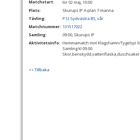
Matchstart:
lör 02 maj, 10:00
Plats:
Skurups IP A-plan 7-manna
Tävling:
P12 Sydvästra B5, vår
Matchnummer:
131517022
Samling:
09:00, Skurups IP
Aktivitetsinfo:
Hemmamatch mot Klagshamn/Tygelsjö lörd
Samling kl 09.00.
Skor,benskydd,vattenflaska,duschsaker
<< Tillbaka