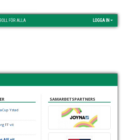
BOLL FÖR ALLA
LOGGA IN
ER
SAMARBETSPARTNERS
iaCup Ystad
org FF vit
s AIF vit