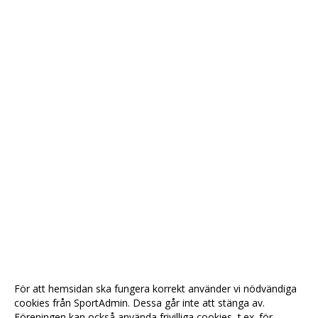
För att hemsidan ska fungera korrekt använder vi nödvändiga
cookies från SportAdmin. Dessa går inte att stänga av.
Föreningen kan också använda frivilliga cookies, t.ex. för