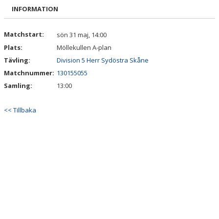
MATCHER
INFORMATION
DOKUMENT
Matchstart:
sön 31 maj, 14:00
Plats:
Möllekullen A-plan
KONTAKT
Tävling:
Division 5 Herr Sydöstra Skåne
Matchnummer:
130155055
Samling:
13:00
<< Tillbaka