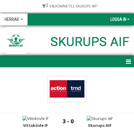
VÄLKOMNA TILL SKURUPS AIF!
HERRAR
LOGGA IN
SKURUPS AIF
HEM
NYHETER
KALENDER
TRUPPEN
3 - 0
BILDGALLERI
Vittskövle IF
Skurups AIF