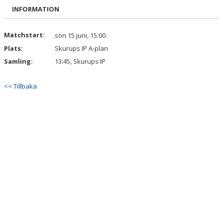
BILDGALLERI
INFORMATION
DOKUMENT
Matchstart:
sön 15 juni, 15:00
Plats:
Skurups IP A-plan
KONTAKT
Samling:
13:45, Skurups IP
<< Tillbaka