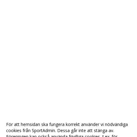
För att hemsidan ska fungera korrekt använder vi nödvändiga
cookies från SportAdmin. Dessa går inte att stänga av.
Föreningen kan också använda frivilliga cookies, t.ex. för