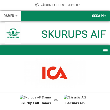
VÄLKOMNA TILL SKURUPS AIF!
DAMER
LOGGA IN
SKURUPS AIF
HEM
NYHETER
KALENDER
MATCHER
vs
TRUPPEN
Skurups AIF Damer
Gärsnäs AIS