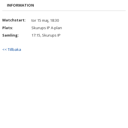
BILDGALLERI
INFORMATION
DOKUMENT
Matchstart:
tor 15 maj, 18:30
Plats:
Skurups IP A-plan
KONTAKT
Samling:
17:15, Skurups IP
<< Tillbaka