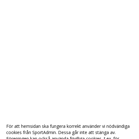
För att hemsidan ska fungera korrekt använder vi nödvändiga
cookies från SportAdmin. Dessa går inte att stänga av.
Föreningen kan också använda frivilliga cookies, t.ex. för