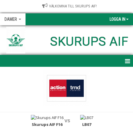
VÄLKOMNA TILL SKURUPS AIF!
DAMER
LOGGA IN
SKURUPS AIF
HEM
NYHETER
KALENDER
MATCHER
vs
TRUPPEN
Skurups AIF F16
LB07