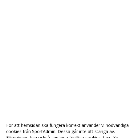
För att hemsidan ska fungera korrekt använder vi nödvändiga
cookies från SportAdmin. Dessa går inte att stänga av.
Föreningen kan också använda frivilliga cookies, t.ex. för