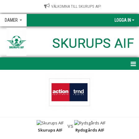
VÄLKOMNA TILL SKURUPS AIF!
DAMER
LOGGA IN
SKURUPS AIF
HEM
NYHETER
KALENDER
MATCHER
vs
TRUPPEN
Skurups AIF
Rydsgårds AIF