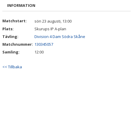
BILDGALLERI
INFORMATION
DOKUMENT
Matchstart:
sön 23 augusti, 13:00
Plats:
Skurups IP A-plan
KONTAKT
Tävling:
Division 4 Dam Södra Skåne
Matchnummer:
130345057
Samling:
12:00
<< Tillbaka