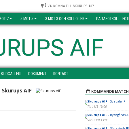
VÄLKOMNA TILL SKURUPS AIF!
MOT 7
5 MOT 5
3 MOT 3 OCH BOLL O LEK
PARAFOTBOLL - FOT
URUPS AIF
BILDGALLERI
DOKUMENT
KONTAKT
Skurups AIF
KOMMANDE MATCH
Skurups AIF
- Svedala IF
Tis 11/8 19:00
Skurups AIF
- Rydsgårds A
Sön 23/8 13:00
Skurups AIF
- Sövestads I