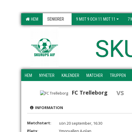
HEM
SENIORER
9 MOT 9 OCH 11 MOT 11
7 
SK
HEM
NYHETER
KALENDER
MATCHER
TRUPPEN
vs
FC Trelleborg
INFORMATION
Matchstart:
sön 20 september, 16:30
Plats:
Ymorvallen A-plan