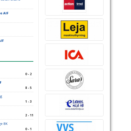
s AIF
AIF
0 - 2
F
8 - 5
org
1 - 3
2 - 11
nge BK
0 - 1