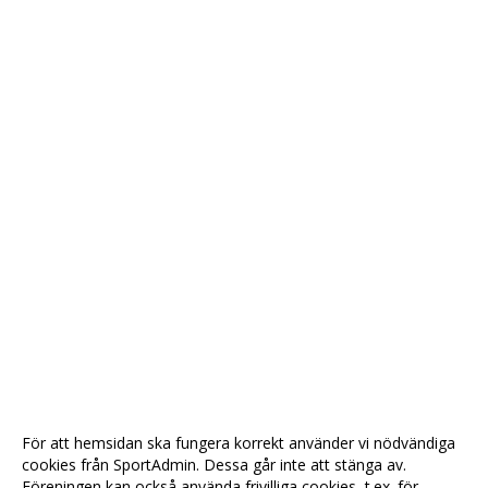
För att hemsidan ska fungera korrekt använder vi nödvändiga
cookies från SportAdmin. Dessa går inte att stänga av.
Föreningen kan också använda frivilliga cookies, t.ex. för