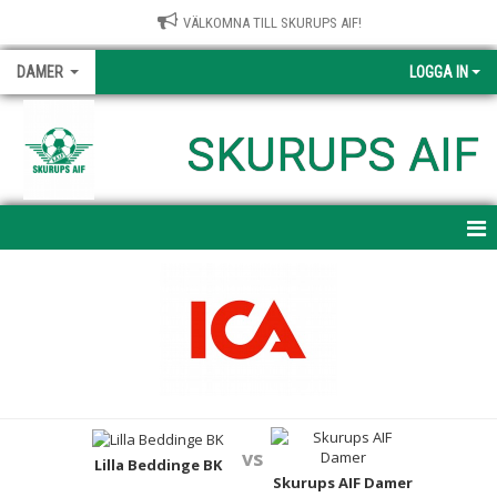
VÄLKOMNA TILL SKURUPS AIF!
DAMER
LOGGA IN
SKURUPS AIF
HEM
NYHETER
KALENDER
MATCHER
vs
TRUPPEN
Lilla Beddinge BK
Skurups AIF Damer