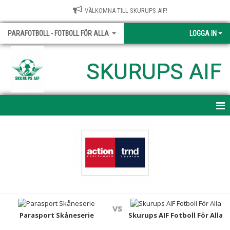
VÄLKOMNA TILL SKURUPS AIF!
PARAFOTBOLL - FOTBOLL FÖR ALLA
LOGGA IN
SKURUPS AIF
HEM
NYHETER
KALENDER
MATCHER
vs
TRUPPEN
Parasport Skåneserie
Skurups AIF Fotboll För Alla