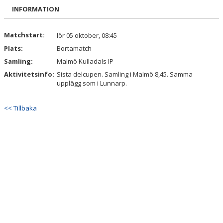
BILDGALLERI
INFORMATION
DOKUMENT
Matchstart:
lör 05 oktober, 08:45
Plats:
Bortamatch
KONTAKT
Samling:
Malmö Kulladals IP
GÄSTBOK
Aktivitetsinfo:
Sista delcupen. Samling i Malmö 8,45. Samma
upplägg som i Lunnarp.
<< Tillbaka