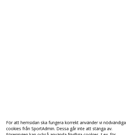
För att hemsidan ska fungera korrekt använder vi nödvändiga
cookies från SportAdmin. Dessa går inte att stänga av.
Föreningen kan också använda frivilliga cookies, t.ex. för