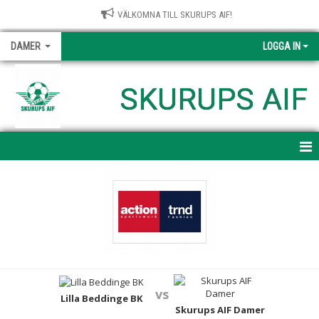
VÄLKOMNA TILL SKURUPS AIF!
DAMER
LOGGA IN
SKURUPS AIF
HEM
NYHETER
KALENDER
MATCHER
vs
TRUPPEN
Lilla Beddinge BK
Skurups AIF Damer