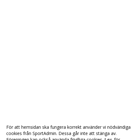
För att hemsidan ska fungera korrekt använder vi nödvändiga
cookies från SportAdmin. Dessa går inte att stänga av.
Föreningen kan också använda frivilliga cookies, t.ex. för