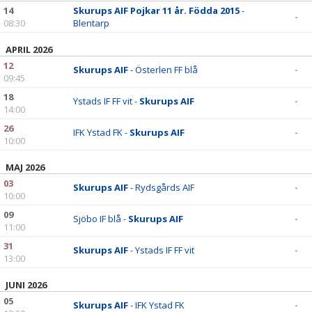
BILDGALLERI
14
Skurups AIF Pojkar 11 år. Födda 2015
-
-
08:30
Blentarp
DOKUMENT
APRIL 2026
12
KONTAKT
Skurups AIF
- Österlen FF blå
-
09:45
18
Ystads IF FF vit -
Skurups AIF
-
14:00
26
IFK Ystad FK -
Skurups AIF
-
10:00
MAJ 2026
03
Skurups AIF
- Rydsgårds AIF
-
10:00
09
Sjöbo IF blå -
Skurups AIF
-
11:00
31
Skurups AIF
- Ystads IF FF vit
-
13:00
JUNI 2026
05
Skurups AIF
- IFK Ystad FK
-