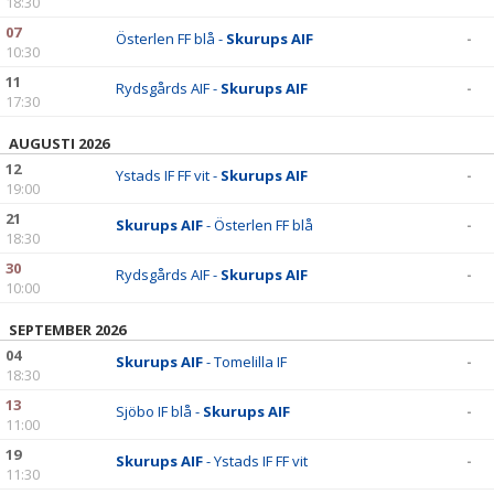
18:30
07
Österlen FF blå -
Skurups AIF
-
10:30
11
Rydsgårds AIF -
Skurups AIF
-
17:30
AUGUSTI 2026
12
Ystads IF FF vit -
Skurups AIF
-
19:00
21
Skurups AIF
- Österlen FF blå
-
18:30
30
Rydsgårds AIF -
Skurups AIF
-
10:00
SEPTEMBER 2026
04
Skurups AIF
- Tomelilla IF
-
18:30
13
Sjöbo IF blå -
Skurups AIF
-
11:00
19
Skurups AIF
- Ystads IF FF vit
-
11:30