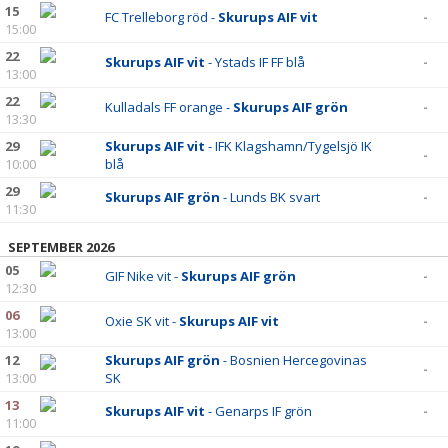
15
FC Trelleborg röd -
Skurups AIF vit
-
15:00
22
Skurups AIF vit
- Ystads IF FF blå
-
13:00
22
Kulladals FF orange -
Skurups AIF grön
-
13:30
29
Skurups AIF vit
- IFK Klagshamn/Tygelsjö IK
-
10:00
blå
29
Skurups AIF grön
- Lunds BK svart
-
11:30
SEPTEMBER 2026
05
GIF Nike vit -
Skurups AIF grön
-
12:30
06
Oxie SK vit -
Skurups AIF vit
-
13:00
12
Skurups AIF grön
- Bosnien Hercegovinas
-
13:00
SK
13
Skurups AIF vit
- Genarps IF grön
-
11:00