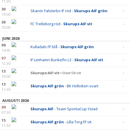
11:30
30
Skanör Falsterbo IF röd -
Skurups AIF grön
-
10:00
30
FC Trelleborg röd -
Skurups AIF vit
-
10:00
JUNI 2026
06
Kulladals FF blå -
Skurups AIF grön
-
14:45
07
IF Limhamn Bunkeflo L3 -
Skurups AIF vit
-
12:30
13
Skurups AIF vit
- Oxie SK vit
-
10:00
13
Skurups AIF grön
- BK Höllviken svart
-
11:30
AUGUSTI 2026
09
Skurups AIF
- Team SportiaCup Ystad
-
07:30
15
Skurups AIF grön
- Lilla Torg FF vit
-
11:30