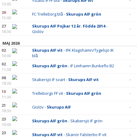
Ystads IF FF blå -
Skurups AIF vit
-
13:00
26
FC Trelleborg blå -
Skurups AIF grön
-
15:00
27
Skurups AIF Pojkar 12 år. Födda 2014
-
-
18:30
Gislöv
MAJ 2026
02
Skurups AIF vit
- IFK Klagshamn/Tygelsjö IK
-
10:00
blå
02
Skurups AIF grön
- IF Limhamn Bunkeflo B2
-
11:30
08
Skabersjö IF svart -
Skurups AIF vit
-
18:30
10
Trelleborgs FF vit -
Skurups AIF grön
-
11:30
21
Gislöv -
Skurups AIF
-
18:30
23
Skurups AIF grön
- Skabersjö IF grön
-
10:00
23
Skurups AIF vit
- Skanör Falsterbo IF vit
-