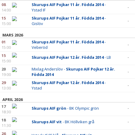
BILDGALLERI
08
Skurups AIF Pojkar 11 år. Födda 2014
-
-
14:00
Ystad IF
DOKUMENT
15
Skurups AIF Pojkar 11 år. Födda 2014
-
-
15:00
Gislöv
KONTAKT
MARS 2026
01
Skurups AIF Pojkar 11 år. Födda 2014
-
-
15:00
Veberöd
15
Skurups AIF Pojkar 12 år. Födda 2014
- LB
-
15:00
20
Mixlag Anderslöv -
Skurups AIF Pojkar 12 år.
-
19:00
Födda 2014
29
Skurups AIF Pojkar 12 år. Födda 2014
-
-
13:00
Ystad
APRIL 2026
17
Skurups AIF grön
- BK Olympic grön
-
18:30
18
Skurups AIF vit
- BK Höllviken grå
-
11:30
26