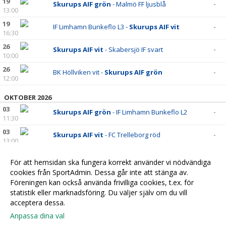
19
Skurups AIF grön
- Malmö FF ljusblå
-
13:00
19
IF Limhamn Bunkeflo L3 -
Skurups AIF vit
-
16:30
26
Skurups AIF vit
- Skabersjö IF svart
-
10:00
26
BK Höllviken vit -
Skurups AIF grön
-
12:00
OKTOBER 2026
03
Skurups AIF grön
- IF Limhamn Bunkeflo L2
-
11:30
03
Skurups AIF vit
- FC Trelleborg röd
-
13:00
10
Ystads IF FF blå -
Skurups AIF vit
-
För att hemsidan ska fungera korrekt använder vi nödvändiga
12:00
cookies från SportAdmin. Dessa går inte att stänga av.
11
BK Olympic grön -
Skurups AIF grön
-
Föreningen kan också använda frivilliga cookies, t.ex. för
12:15
statistik eller marknadsföring. Du väljer själv om du vill
acceptera dessa.
Anpassa dina val
Cookie-
Gå till