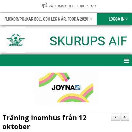
VÄLKOMNA TILL SKURUPS AIF!
FLICKOR/POJKAR BOLL OCH LEK 6 ÅR. FÖDDA 2020
LOGGA IN
SKURUPS AIF
HEM
NYHETER
KALENDER
TRUPPEN
Träning inomhus från 12
<
>
BILDGALLERI
oktober