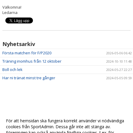
Välkomna!
Ledarna
Nyhetsarkiv
Första matchen för F/P2020
2026-05-06 06:42
Träning inomhus från 12 oktober
2024-10-10 11:48
Boll och lek
2024-05-27 22:27
Har ni tränat minst tre gånger
2024-05-05 09:59
För att hemsidan ska fungera korrekt använder vi nödvändiga
cookies från SportAdmin. Dessa går inte att stänga av.
Föreningen kan också använda frivilliga cookies, t.ex. för