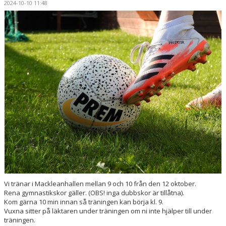
2024-10-10 11:48
DOKUMENT
KONTAKT
Vi tränar i Mackleanhallen mellan 9 och 10 från den 12 oktober.
Rena gymnastikskor gäller. (OBS! inga dubbskor är tillåtna).
Kom gärna 10 min innan så träningen kan börja kl. 9.
Vuxna sitter på läktaren under träningen om ni inte hjälper till under
träningen.