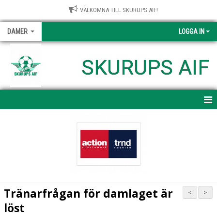
VÄLKOMNA TILL SKURUPS AIF!
DAMER
LOGGA IN
SKURUPS AIF
HEM
NYHETER
KALENDER
MATCHER
Tränarfrågan för damlaget är
<
>
TRUPPEN
löst