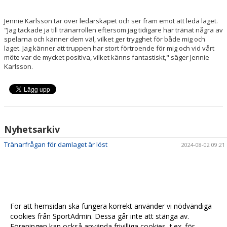
Jennie Karlsson tar över ledarskapet och ser fram emot att leda laget.
"Jag tackade ja till tränarrollen eftersom jag tidigare har tränat några av
spelarna och känner dem väl, vilket ger trygghet för både mig och
laget. Jag känner att truppen har stort förtroende för mig och vid vårt
möte var de mycket positiva, vilket känns fantastiskt," säger Jennie
Karlsson.
Nyhetsarkiv
Tränarfrågan för damlaget är löst
2024-08-02 09:21
För att hemsidan ska fungera korrekt använder vi nödvändiga
cookies från SportAdmin. Dessa går inte att stänga av.
Föreningen kan också använda frivilliga cookies, t.ex. för