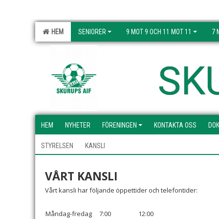
HEM
SENIORER
9 MOT 9 OCH 11 MOT 11
7 
SK
HEM
NYHETER
FÖRENINGEN
KONTAKTA OSS
DO
STYRELSEN
KANSLI
VÅRT KANSLI
Vårt kansli har följande öppettider och telefontider:
Måndag-fredag
7:00
12:00