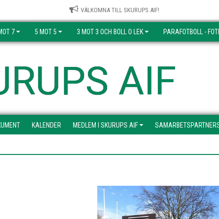
VÄLKOMNA TILL SKURUPS AIF!
MOT 7
5 MOT 5
3 MOT 3 OCH BOLL O LEK
PARAFOTBOLL - FOT
URUPS AIF
KUMENT
KALENDER
MEDLEM I SKURUPS AIF
SAMARBETSPARTNER