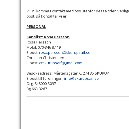
Vill ni komma i kontakt med oss utanför dessa tider, vänli
post, så kontaktar vi er.
PERSONAL
Kanslist: Rosa Persson
Rosa Persson
Mobil: 070-346 87 19
E-post:
rosa.persson@skurupsaif.se
Christian Christensen
E-post:
ccskurupsaif@gmail.com
Besöksadress: Mårtensgatan 6, 274 35 SKURUP
E-post till föreningen:
info@skurupsaif.se
Org. 848000-3097
Bg.663-3267