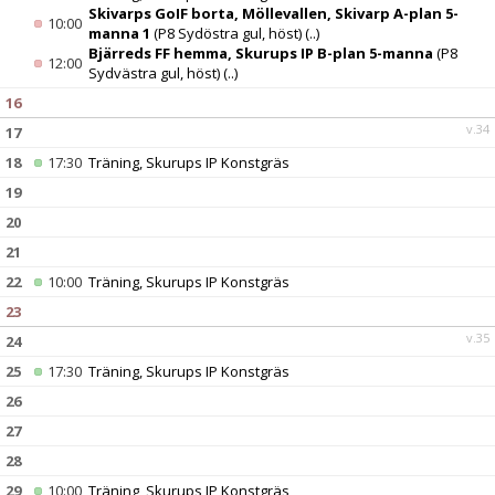
Skivarps GoIF borta, Möllevallen, Skivarp A-plan 5-
10:00
manna 1
(P8 Sydöstra gul, höst)
(..)
Bjärreds FF hemma, Skurups IP B-plan 5-manna
(P8
12:00
Sydvästra gul, höst)
(..)
16
v.34
17
18
17:30
Träning, Skurups IP Konstgräs
19
20
21
22
10:00
Träning, Skurups IP Konstgräs
23
v.35
24
25
17:30
Träning, Skurups IP Konstgräs
26
27
28
29
10:00
Träning, Skurups IP Konstgräs