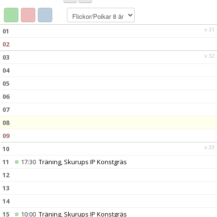
BILDGALLERI
DOKUMENT
v.31
01
02
KONTAKT
v.32
03
04
05
06
07
08
09
v.33
10
11
17:30
Träning, Skurups IP Konstgräs
12
13
14
15
10:00
Träning, Skurups IP Konstgräs