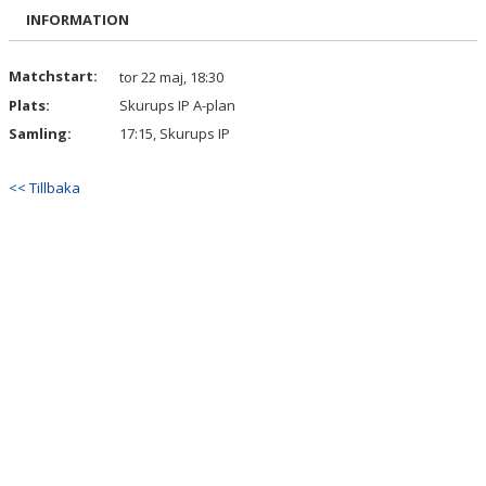
BILDGALLERI
INFORMATION
DOKUMENT
Matchstart:
tor 22 maj, 18:30
Plats:
Skurups IP A-plan
KONTAKT
Samling:
17:15, Skurups IP
<< Tillbaka