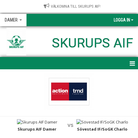
VÄLKOMNA TILL SKURUPS AIF!
DAMER
LOGGA IN
SKURUPS AIF
HEM
NYHETER
KALENDER
MATCHER
vs
TRUPPEN
Skurups AIF Damer
Sövestad IF/SoGK Charlo