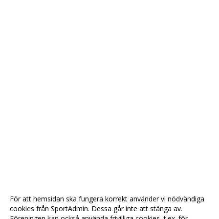
För att hemsidan ska fungera korrekt använder vi nödvändiga
cookies från SportAdmin. Dessa går inte att stänga av.
Föreningen kan också använda frivilliga cookies, t.ex. för