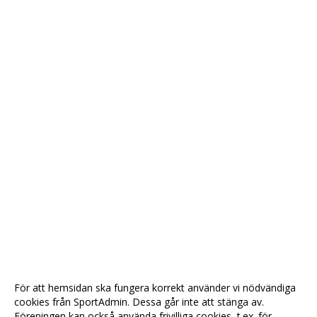
För att hemsidan ska fungera korrekt använder vi nödvändiga
cookies från SportAdmin. Dessa går inte att stänga av.
Föreningen kan också använda frivilliga cookies, t.ex. för