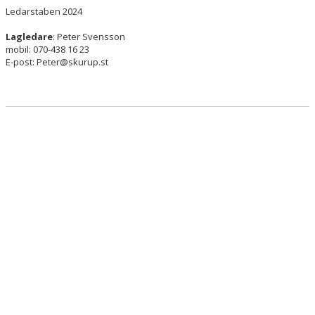
BILDGALLERI
Ledarstaben 2024
Lagledare
: Peter Svensson
DOKUMENT
mobil: 070-438 16 23
E-post: Peter@skurup.st
KONTAKT