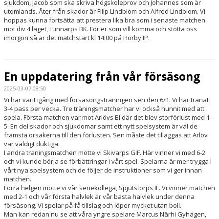
sjukdom, Jacob som ska skriva högskoleprov och Johannes som är
utomlands. Åter från skador är Filip Lindblom och Alfred Lindblom. Vi
hoppas kunna fortsätta att prestera lika bra som i senaste matchen
mot div 4 laget, Lunnarps BK. För er som vill komma och stötta oss
imorgon så är det matchstart kl 14:00 på Hörby IP.
En uppdatering från vår försäsong
2025-03-07 08:50
Vi har varit igång med försäsongsträningen sen den 6/1. Vi har tränat
3-4 pass per vecka. Tre träningsmatcher har vi också hunnit med att
spela. Första matchen var mot Arlövs BI där det blev storförlust med 1-
5. En del skador och sjukdomar samt ett nytt spelsystem är väl de
främsta orsakerna till den förlusten. Sen måste det tilläggas att Arlöv
var väldigt duktiga.
I andra träningsmatchen mötte vi Skivarps GIF. Här vinner vi med 6-2
och vi kunde börja se förbättringar i vårt spel. Spelarna är mer trygga i
vårt nya spelsystem och de följer de instruktioner som vi ger innan
matchen.
Förra helgen mötte vi vår seriekollega, Spjutstorps IF. Vi vinner matchen
med 2-1 och vår första halvlek är vår bästa halvlek under denna
försäsong. Vi spelar på få tillslag och löper mycket utan boll.
Man kan redan nu se att våra yngre spelare Marcus Närhi Gyhagen,