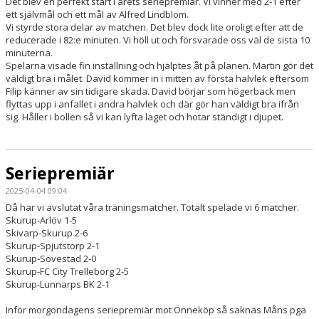
Det blev en perfekt start i årets seriepremiär. Vi vinner med 2-1 efter
ett självmål och ett mål av Alfred Lindblom.
Vi styrde stora delar av matchen. Det blev dock lite oroligt efter att de
reducerade i 82:e minuten. Vi höll ut och försvarade oss väl de sista 10
minuterna.
Spelarna visade fin inställning och hjälptes åt på planen. Martin gör det
väldigt bra i målet. David kommer in i mitten av första halvlek eftersom
Filip känner av sin tidigare skada. David börjar som högerback men
flyttas upp i anfallet i andra halvlek och där gör han väldigt bra ifrån
sig. Håller i bollen så vi kan lyfta laget och hotar ständigt i djupet.
Seriepremiär
2025-04-04 09:04
Då har vi avslutat våra träningsmatcher. Totalt spelade vi 6 matcher.
Skurup-Arlöv 1-5
Skivarp-Skurup 2-6
Skurup-Spjutstorp 2-1
Skurup-Sövestad 2-0
Skurup-FC City Trelleborg 2-5
Skurup-Lunnarps BK 2-1
Inför morgondagens seriepremiär mot Önneköp så saknas Måns pga