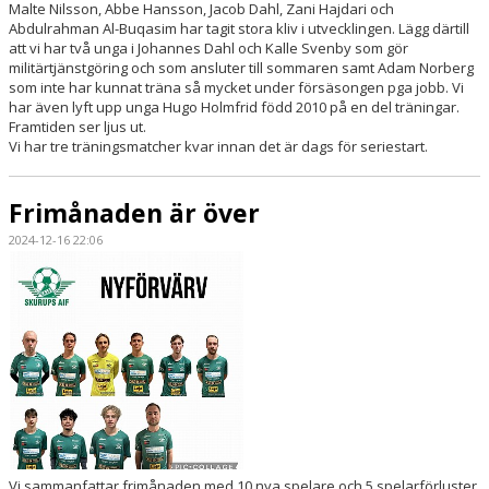
Malte Nilsson, Abbe Hansson, Jacob Dahl, Zani Hajdari och
Abdulrahman Al-Buqasim har tagit stora kliv i utvecklingen. Lägg därtill
att vi har två unga i Johannes Dahl och Kalle Svenby som gör
militärtjänstgöring och som ansluter till sommaren samt Adam Norberg
som inte har kunnat träna så mycket under försäsongen pga jobb. Vi
har även lyft upp unga Hugo Holmfrid född 2010 på en del träningar.
Framtiden ser ljus ut.
Vi har tre träningsmatcher kvar innan det är dags för seriestart.
Frimånaden är över
2024-12-16 22:06
Vi sammanfattar frimånaden med 10 nya spelare och 5 spelarförluster.