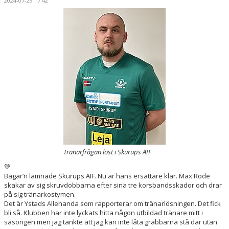
2024-07-29 17:42
Tränarfrågan löst i Skurups AIF
💚
Bagar’n lämnade Skurups AIF. Nu är hans ersättare klar. Max Rode
skakar av sig skruvdobbarna efter sina tre korsbandsskador och drar
på sig tränarkostymen.
Det är Ystads Allehanda som rapporterar om tränarlösningen. Det fick
bli så. Klubben har inte lyckats hitta någon utbildad tränare mitt i
säsongen men jag tänkte att jag kan inte låta grabbarna stå där utan