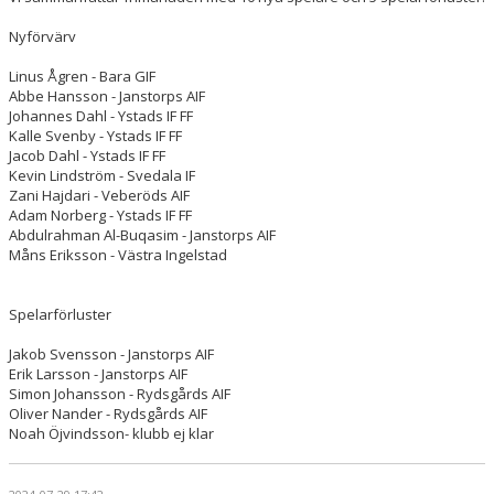
Nyförvärv
Linus Ågren - Bara GIF
Abbe Hansson - Janstorps AIF
Johannes Dahl - Ystads IF FF
Kalle Svenby - Ystads IF FF
Jacob Dahl - Ystads IF FF
Kevin Lindström - Svedala IF
Zani Hajdari - Veberöds AIF
Adam Norberg - Ystads IF FF
Abdulrahman Al-Buqasim - Janstorps AIF
Måns Eriksson - Västra Ingelstad
Spelarförluster
Jakob Svensson - Janstorps AIF
Erik Larsson - Janstorps AIF
Simon Johansson - Rydsgårds AIF
Oliver Nander - Rydsgårds AIF
Noah Öjvindsson- klubb ej klar