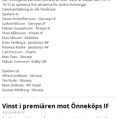
MATCHER
15/12 är spelarna fria att lämna för andra föreningar.
Sammanfattning av vår frimånad:
Spelare in:
DOKUMENT
Simon Kristoffersson - Genarps IF
Ludvid Nilsson - Genarps IF
KONTAKT
Fabian Gustafsson - Åkarps IF
Theo Månsson - Ystads IF
Elias Nilsson - klubblös
Enes Yerlikaya - Janstorps AIF
Rasmus Backe - Janstorps AIF
Carl Persson - Charlo
Max Öien - Skivarp
Fabian Svensson -Dalby GIF
Spelare ut:
Alfred Lindblom - Skivarp
Tim Rode - Skivarp
Maxi Zielinski - IFK Ystad
Gustav Wihlborg - Skivarp
Vinst i premiären mot Önneköps IF
2025-04-08 09:52