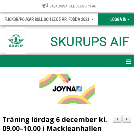
VÄLKOMNA TILL SKURUPS AIF!
FLICKOR/POJKAR BOLL OCH LEK 5 ÅR. FÖDDA 2021
LOGGA IN
SKURUPS AIF
HEM
NYHETER
KALENDER
TRUPPEN
Träning lördag 6 december kl.
<
>
BILDGALLERI
09.00–10.00 i Mackleanhallen