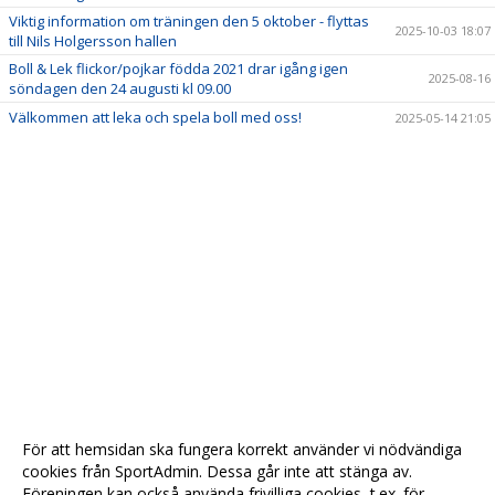
Viktig information om träningen den 5 oktober - flyttas
2025-10-03 18:07
till Nils Holgersson hallen
Boll & Lek flickor/pojkar födda 2021 drar igång igen
2025-08-16
söndagen den 24 augusti kl 09.00
Välkommen att leka och spela boll med oss!
2025-05-14 21:05
För att hemsidan ska fungera korrekt använder vi nödvändiga
cookies från SportAdmin. Dessa går inte att stänga av.
Föreningen kan också använda frivilliga cookies, t.ex. för