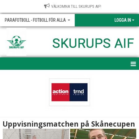
VÄLKOMNA TILL SKURUPS AIF!
PARAFOTBOLL - FOTBOLL FÖR ALLA
LOGGA IN
SKURUPS AIF
HEM
NYHETER
KALENDER
MATCHER
Uppvisningsmatchen på Skånecupen
TRUPPEN