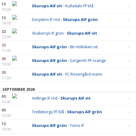
15
Skurups AIF vit
- Kulladals FF blå
-
10:00
15
Dösjöbro IF röd -
Skurups AIF grön
-
14:00
22
Skabersjö IF grön -
Skurups AIF vit
-
12:00
23
Skurups AIF grön
- BK Höllviken vit
-
11:00
30
Skurups AIF grön
- Sorgenfri FF orange
-
10:00
30
Skurups AIF vit
- FC Rosengård marin
-
11:30
SEPTEMBER 2026
05
Vellinge IF röd -
Skurups AIF vit
-
10:45
05
Trelleborgs FF blå -
Skurups AIF grön
-
13:00
12
Skurups AIF grön
- Torns IF
-
10:00