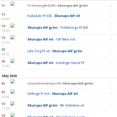
BILDGALLERI
11
FC Rosengård blå -
Skurups AIF grön
-
12
DOKUMENT
Kulladals FF blå -
Skurups AIF vit
-
09:00
19
KONTAKT
Skurups AIF grön
- Trelleborgs FF blå
-
10:00
19
Skurups AIF vit
- GIF Nike röd
-
11:30
25
Lilla Torg FF vit -
Skurups AIF grön
-
09:15
26
Skurups AIF vit
- Kävlinge Harrie FF
-
13:00
MAJ 2026
03
Ospecificerat lag (10) -
Skurups AIF grön
-
03
Vellinge IF röd -
Skurups AIF vit
-
10:45
10
Skurups AIF grön
- BK Höllviken vit
-
11:30
10