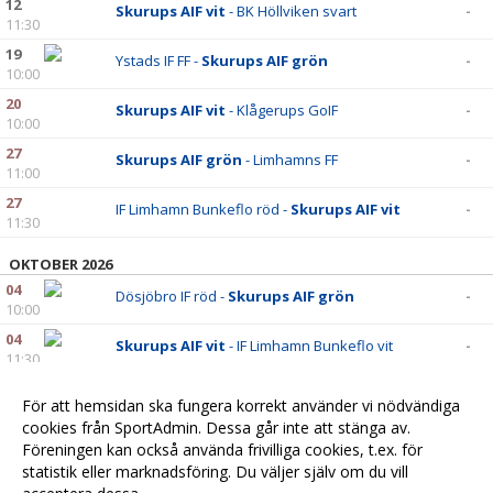
12
Skurups AIF vit
- BK Höllviken svart
-
11:30
19
Ystads IF FF -
Skurups AIF grön
-
10:00
20
Skurups AIF vit
- Klågerups GoIF
-
10:00
27
Skurups AIF grön
- Limhamns FF
-
11:00
27
IF Limhamn Bunkeflo röd -
Skurups AIF vit
-
11:30
OKTOBER 2026
04
Dösjöbro IF röd -
Skurups AIF grön
-
10:00
04
Skurups AIF vit
- IF Limhamn Bunkeflo vit
-
11:30
10
Skurups AIF grön
- Fortuna FF röd
-
För att hemsidan ska fungera korrekt använder vi nödvändiga
11:30
cookies från SportAdmin. Dessa går inte att stänga av.
11
Kävlinge Harrie FF -
Skurups AIF vit
-
Föreningen kan också använda frivilliga cookies, t.ex. för
11:00
statistik eller marknadsföring. Du väljer själv om du vill