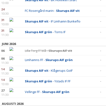
Skurups AIF vit
- BK Höllviken svart
-
13:00
24
FC Rosengård marin -
Skurups AIF vit
-
10:30
31
Skurups AIF vit
- IF Limhamn Bunkeflo
-
10:00
31
Skurups AIF grön
- Torns IF
-
11:30
JUNI 2026
06
Lilla Torg FF blå -
Skurups AIF vit
-
06
Limhamns FF -
Skurups AIF grön
-
11:30
14
Skurups AIF vit
- Klågerups GoIF
-
11:30
14
Skurups AIF grön
- Ystads IF FF
-
13:00
27
Vellinge FF -
Skurups AIF grön
-
11:30
AUGUSTI 2026