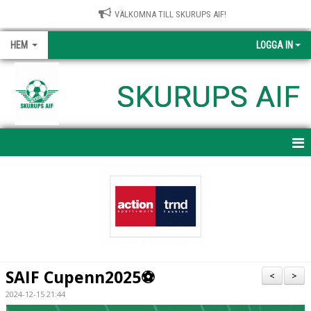
VÄLKOMNA TILL SKURUPS AIF!
HEM
LOGGA IN
SKURUPS AIF
HEM
NYHETER
FÖRENINGEN
KONTAKTA OSS
SAIF Cupenn2025⚽️
<
>
DOKUMENT
2024-12-15 21:44