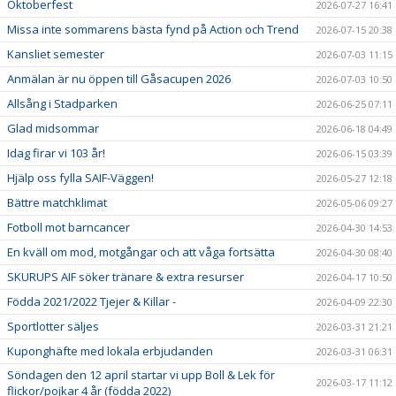
Oktoberfest
2026-07-27 16:41
Missa inte sommarens bästa fynd på Action och Trend
2026-07-15 20:38
Kansliet semester
2026-07-03 11:15
Anmälan är nu öppen till Gåsacupen 2026
2026-07-03 10:50
Allsång i Stadparken
2026-06-25 07:11
Glad midsommar
2026-06-18 04:49
Idag firar vi 103 år!
2026-06-15 03:39
Hjälp oss fylla SAIF-Väggen!
2026-05-27 12:18
Bättre matchklimat
2026-05-06 09:27
Fotboll mot barncancer
2026-04-30 14:53
En kväll om mod, motgångar och att våga fortsätta
2026-04-30 08:40
SKURUPS AIF söker tränare & extra resurser
2026-04-17 10:50
Födda 2021/2022 Tjejer & Killar -
2026-04-09 22:30
Sportlotter säljes
2026-03-31 21:21
Kuponghäfte med lokala erbjudanden
2026-03-31 06:31
Söndagen den 12 april startar vi upp Boll & Lek för
2026-03-17 11:12
flickor/pojkar 4 år (födda 2022)