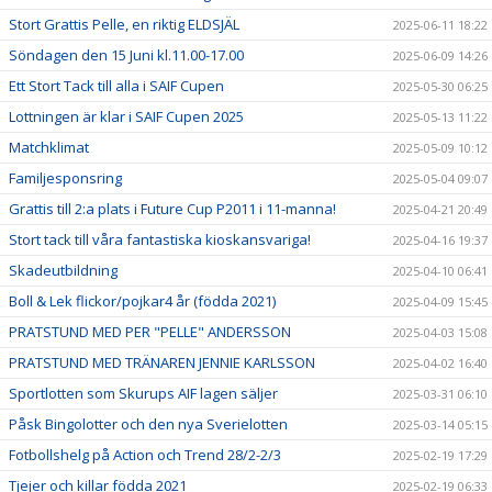
Stort Grattis Pelle, en riktig ELDSJÄL
2025-06-11 18:22
Söndagen den 15 Juni kl.11.00-17.00
2025-06-09 14:26
Ett Stort Tack till alla i SAIF Cupen
2025-05-30 06:25
Lottningen är klar i SAIF Cupen 2025
2025-05-13 11:22
Matchklimat
2025-05-09 10:12
Familjesponsring
2025-05-04 09:07
Grattis till 2:a plats i Future Cup P2011 i 11-manna!
2025-04-21 20:49
Stort tack till våra fantastiska kioskansvariga!
2025-04-16 19:37
Skadeutbildning
2025-04-10 06:41
Boll & Lek flickor/pojkar4 år (födda 2021)
2025-04-09 15:45
PRATSTUND MED PER "PELLE" ANDERSSON
2025-04-03 15:08
PRATSTUND MED TRÄNAREN JENNIE KARLSSON
2025-04-02 16:40
Sportlotten som Skurups AIF lagen säljer
2025-03-31 06:10
Påsk Bingolotter och den nya Sverielotten
2025-03-14 05:15
Fotbollshelg på Action och Trend 28/2-2/3
2025-02-19 17:29
Tjejer och killar födda 2021
2025-02-19 06:33