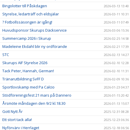
Bingolotter till Påskdagen
2026-03-13 13:40
Styrelse, ledarträff och eldsjälar
2026-03-11 10:31
? Fotbollssäsongen är igång!
2026-03-11 07:49
Huvudsponsor Skurups Däckservice
2026-03-06 15:36
Summercamp 2026 i Skurup
2026-02-25 14:58
Madeleine Ekdahl blir ny ordförande
2026-02-21 17:39
STC
2026-02-13 14:27
Skurups AIF Styrelse 2026
2026-02-10 12:28
Tack Peter, Hannah, German!
2026-02-10 11:31
Tränarutbildning SvFF D
2026-02-09 10:36
Sportlovskamp med Pa Calcio
2026-01-23 04:37
Stödföreningsfest 21 mars på Dannero
2026-01-15 20:42
Årsmöte måndagen den 9/2 kl.18.30
2026-01-13 15:07
Gott Nytt År
2025-12-31 08:28
Ett stort tack alla!
2025-12-23 06:36
Nyförvärv i Herrlaget
2025-12-18 06:56