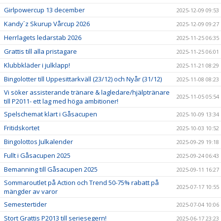
Girlpowercup 13 december
2025-12-09 09:53
Kandy´z Skurup Vårcup 2026
2025-12-09 09:27
Herrlagets ledarstab 2026
2025-11-25 06:35
Grattis till alla pristagare
2025-11-25 06:01
Klubbkläder i julklapp!
2025-11-21 08:29
Bingolotter till Uppesittarkväll (23/12) och Nyår (31/12)
2025-11-08 08:23
Vi söker assisterande tränare & lagledare/hjälptränare
2025-11-05 05:54
till P2011- ett lag med höga ambitioner!
Spelschemat klart i Gåsacupen
2025-10-09 13:34
Fritidskortet
2025-10-03 10:52
Bingolottos Julkalender
2025-09-29 19:18
Fullt i Gåsacupen 2025
2025-09-24 06:43
Bemanning till Gåsacupen 2025
2025-09-11 16:27
Sommaroutlet på Action och Trend 50-75% rabatt på
2025-07-17 10:55
mängder av varor
Semestertider
2025-07-04 10:06
Stort Grattis P2013 till seriesegern!
2025-06-17 23:23