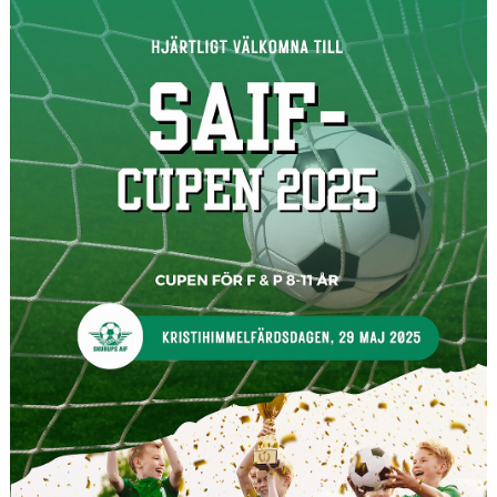
KALENDER
MEDLEM I SKURUPS AIF
SAMARBETSPARTNERS
WEBBSHOP
CUPER
BILDGALLERI