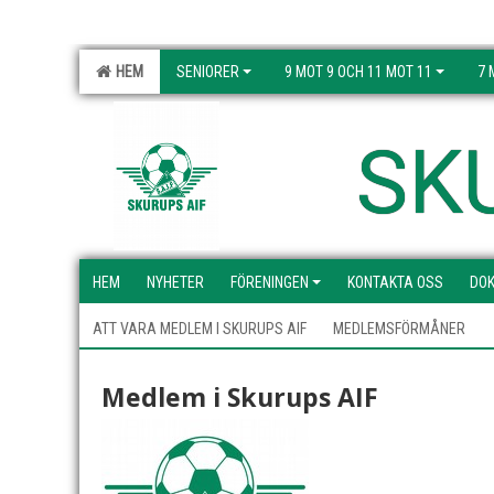
HEM
SENIORER
9 MOT 9 OCH 11 MOT 11
7 
SK
HEM
NYHETER
FÖRENINGEN
KONTAKTA OSS
DO
ATT VARA MEDLEM I SKURUPS AIF
MEDLEMSFÖRMÅNER
Medlem i Skurups AIF