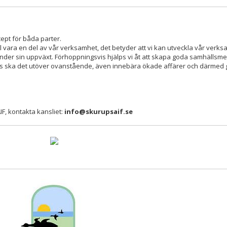
cept för båda parter.
ill vara en del av vår verksamhet, det betyder att vi kan utveckla vår verks
under sin uppväxt. Förhoppningsvis hjälps vi åt att skapa goda samhälls
rtners ska det utöver ovanstående, även innebära ökade affärer och därme
IF, kontakta kansliet:
info@skurupsaif.se