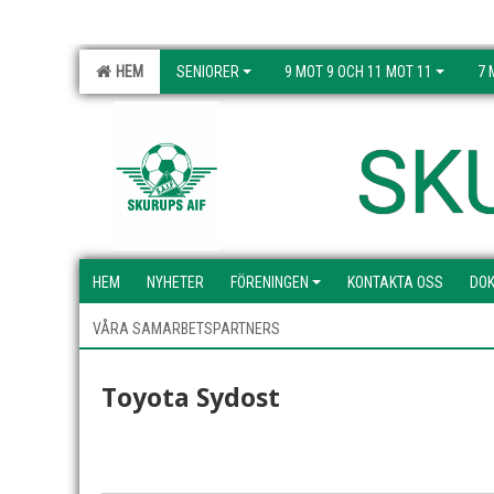
HEM
SENIORER
9 MOT 9 OCH 11 MOT 11
7 
SK
HEM
NYHETER
FÖRENINGEN
KONTAKTA OSS
DO
VÅRA SAMARBETSPARTNERS
Toyota Sydost