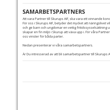
SAMARBETSPARTNERS
Att vara Partner till Skurups AIF, ska vara ett vinnande kon
För oss i Skurups AIF, betyder det mycket att näringslivet v
och ge barn och ungdomar en vettig fritidssysselsättning 
skapar en fin miljö i Skurup att växa upp i. För våra Pa
oss vinster för båda parter.
Nedan presenterar vi våra samarbetspartners.
Är Du intresserad av att bli samarbetspartner till Skurups A