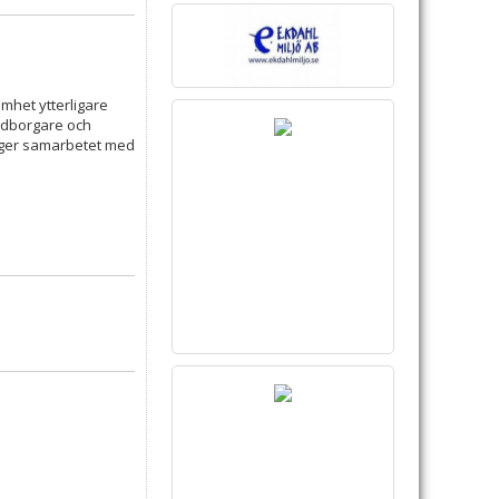
amhet ytterligare
medborgare och
d ger samarbetet med