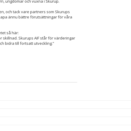
arn, ungdomar och vuxna i Skurup.
den, och tack vare partners som Skurups
apa ännu bättre förutsättningar för våra
et så här:
ör skillnad. Skurups AIF står för värderingar
h bidra till fortsatt utveckling.”