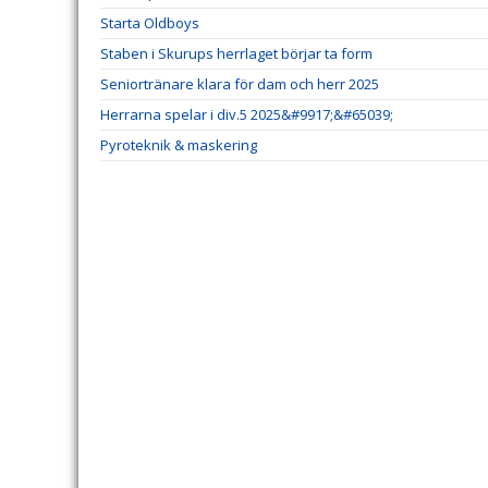
Starta Oldboys
Staben i Skurups herrlaget börjar ta form
Seniortränare klara för dam och herr 2025
Herrarna spelar i div.5 2025&#9917;&#65039;
Pyroteknik & maskering