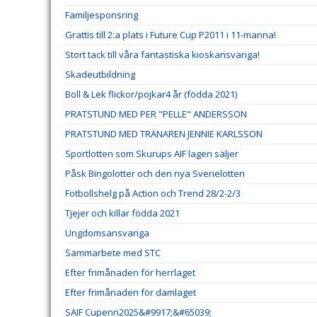
Familjesponsring
Grattis till 2:a plats i Future Cup P2011 i 11-manna!
Stort tack till våra fantastiska kioskansvariga!
Skadeutbildning
Boll & Lek flickor/pojkar4 år (födda 2021)
PRATSTUND MED PER "PELLE" ANDERSSON
PRATSTUND MED TRÄNAREN JENNIE KARLSSON
Sportlotten som Skurups AIF lagen säljer
Påsk Bingolotter och den nya Sverielotten
Fotbollshelg på Action och Trend 28/2-2/3
Tjejer och killar födda 2021
Ungdomsansvariga
Sammarbete med STC
Efter frimånaden för herrlaget
Efter frimånaden för damlaget
SAIF Cupenn2025&#9917;&#65039;