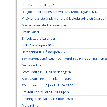
Klubbkläder i julklapp!
Bingolotter till Uppesittarkväll (23/12) och Nyår (31/12)
Vi söker assisterande tränare & lagledare/hjälptränare till
Spelschemat klart i Gåsacupen
Fritidskortet
Bingolottos Julkalender
Fullt i Gåsacupen 2025
Bemanning till Gåsacupen 2025
Sommaroutlet på Action och Trend 50-75% rabatt på mängd
Semestertider
Stort Grattis P2013 till seriesegern!
Stort Grattis Pelle, en riktig ELDSJÄL
Söndagen den 15 Juni kl.11.00-17.00
Ett Stort Tack till alla i SAIF Cupen
Lottningen är klar i SAIF Cupen 2025
Matchklimat