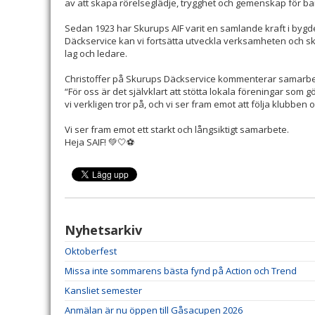
av att skapa rörelseglädje, trygghet och gemenskap för b
Sedan 1923 har Skurups AIF varit en samlande kraft i byg
Däckservice kan vi fortsätta utveckla verksamheten och sk
lag och ledare.
Christoffer på Skurups Däckservice kommenterar samarbet
“För oss är det självklart att stötta lokala föreningar som g
vi verkligen tror på, och vi ser fram emot att följa klubben oc
Vi ser fram emot ett starkt och långsiktigt samarbete.
Heja SAIF!
💚🤍⚽
Nyhetsarkiv
Oktoberfest
Missa inte sommarens bästa fynd på Action och Trend
Kansliet semester
Anmälan är nu öppen till Gåsacupen 2026