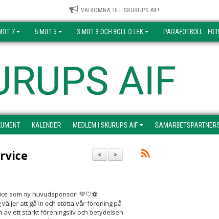
VÄLKOMNA TILL SKURUPS AIF!
MOT 7
5 MOT 5
3 MOT 3 OCH BOLL O LEK
PARAFOTBOLL - FOT
URUPS AIF
KUMENT
KALENDER
MEDLEM I SKURUPS AIF
SAMARBETSPARTNER
rvice
<
>
vice som ny huvudsponsor!
💚🤍⚽
 väljer att gå in och stötta vår förening på
 av ett starkt föreningsliv och betydelsen