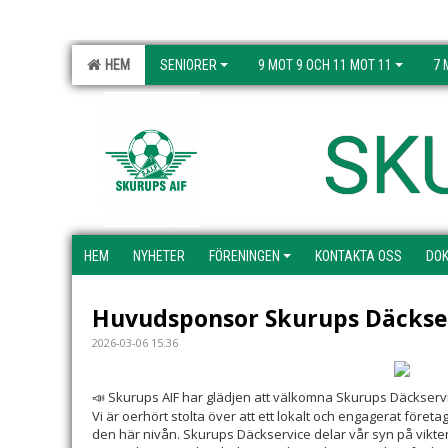
HEM
SENIORER
9 MOT 9 OCH 11 MOT 11
7 
SK
HEM
NYHETER
FÖRENINGEN
KONTAKTA OSS
DO
Huvudsponsor Skurups Däckse
2026-03-06 15:36
Skurups AIF har glädjen att välkomna Skurups Däckser
📣
Vi är oerhört stolta över att ett lokalt och engagerat företag
den här nivån. Skurups Däckservice delar vår syn på vikten