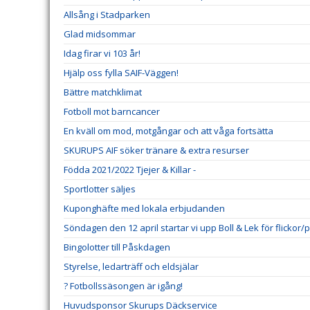
Allsång i Stadparken
Glad midsommar
Idag firar vi 103 år!
Hjälp oss fylla SAIF-Väggen!
Bättre matchklimat
Fotboll mot barncancer
En kväll om mod, motgångar och att våga fortsätta
SKURUPS AIF söker tränare & extra resurser
Födda 2021/2022 Tjejer & Killar -
Sportlotter säljes
Kuponghäfte med lokala erbjudanden
Söndagen den 12 april startar vi upp Boll & Lek för flickor/
Bingolotter till Påskdagen
Styrelse, ledarträff och eldsjälar
? Fotbollssäsongen är igång!
Huvudsponsor Skurups Däckservice