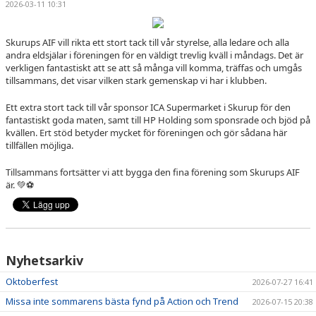
2026-03-11 10:31
KALENDER
MEDLEM I SKURUPS AIF
Skurups AIF vill rikta ett stort tack till vår styrelse, alla ledare och alla
andra eldsjälar i föreningen för en väldigt trevlig kväll i måndags. Det är
verkligen fantastiskt att se att så många vill komma, träffas och umgås
SAMARBETSPARTNERS
tillsammans, det visar vilken stark gemenskap vi har i klubben.
WEBBSHOP
Ett extra stort tack till vår sponsor ICA Supermarket i Skurup för den
fantastiskt goda maten, samt till HP Holding som sponsrade och bjöd på
kvällen. Ert stöd betyder mycket för föreningen och gör sådana här
CUPER
tillfällen möjliga.
BILDGALLERI
Tillsammans fortsätter vi att bygga den fina förening som Skurups AIF
är.
💚⚽
Nyhetsarkiv
Oktoberfest
2026-07-27 16:41
Missa inte sommarens bästa fynd på Action och Trend
2026-07-15 20:38