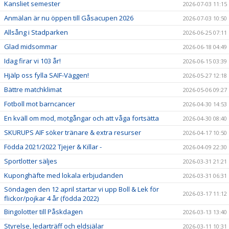
Kansliet semester
2026-07-03 11:15
Anmälan är nu öppen till Gåsacupen 2026
2026-07-03 10:50
Allsång i Stadparken
2026-06-25 07:11
Glad midsommar
2026-06-18 04:49
Idag firar vi 103 år!
2026-06-15 03:39
Hjälp oss fylla SAIF-Väggen!
2026-05-27 12:18
Bättre matchklimat
2026-05-06 09:27
Fotboll mot barncancer
2026-04-30 14:53
En kväll om mod, motgångar och att våga fortsätta
2026-04-30 08:40
SKURUPS AIF söker tränare & extra resurser
2026-04-17 10:50
Födda 2021/2022 Tjejer & Killar -
2026-04-09 22:30
Sportlotter säljes
2026-03-31 21:21
Kuponghäfte med lokala erbjudanden
2026-03-31 06:31
Söndagen den 12 april startar vi upp Boll & Lek för
2026-03-17 11:12
flickor/pojkar 4 år (födda 2022)
Bingolotter till Påskdagen
2026-03-13 13:40
Styrelse, ledarträff och eldsjälar
2026-03-11 10:31