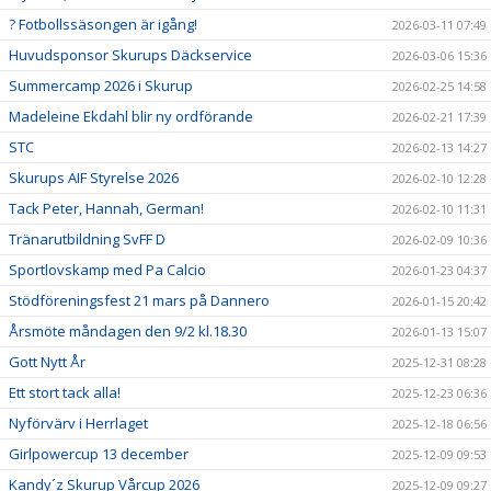
? Fotbollssäsongen är igång!
2026-03-11 07:49
Huvudsponsor Skurups Däckservice
2026-03-06 15:36
Summercamp 2026 i Skurup
2026-02-25 14:58
Madeleine Ekdahl blir ny ordförande
2026-02-21 17:39
STC
2026-02-13 14:27
Skurups AIF Styrelse 2026
2026-02-10 12:28
Tack Peter, Hannah, German!
2026-02-10 11:31
Tränarutbildning SvFF D
2026-02-09 10:36
Sportlovskamp med Pa Calcio
2026-01-23 04:37
Stödföreningsfest 21 mars på Dannero
2026-01-15 20:42
Årsmöte måndagen den 9/2 kl.18.30
2026-01-13 15:07
Gott Nytt År
2025-12-31 08:28
Ett stort tack alla!
2025-12-23 06:36
Nyförvärv i Herrlaget
2025-12-18 06:56
Girlpowercup 13 december
2025-12-09 09:53
Kandy´z Skurup Vårcup 2026
2025-12-09 09:27