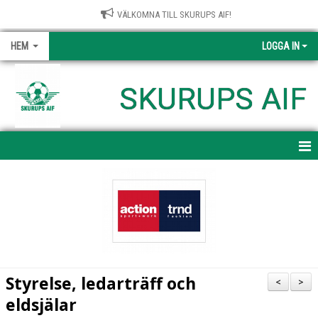
VÄLKOMNA TILL SKURUPS AIF!
HEM
LOGGA IN
SKURUPS AIF
HEM
NYHETER
FÖRENINGEN
KONTAKTA OSS
Styrelse, ledarträff och
<
>
DOKUMENT
eldsjälar