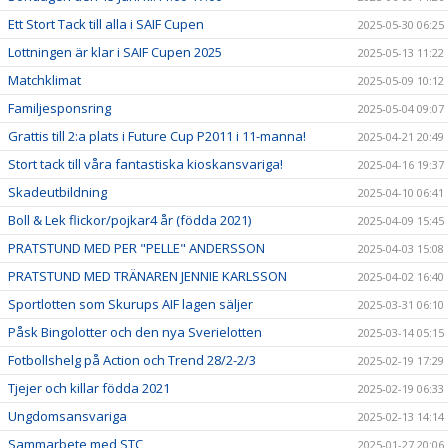
Ett Stort Tack till alla i SAIF Cupen
2025-05-30 06:25
Lottningen är klar i SAIF Cupen 2025
2025-05-13 11:22
Matchklimat
2025-05-09 10:12
Familjesponsring
2025-05-04 09:07
Grattis till 2:a plats i Future Cup P2011 i 11-manna!
2025-04-21 20:49
Stort tack till våra fantastiska kioskansvariga!
2025-04-16 19:37
Skadeutbildning
2025-04-10 06:41
Boll & Lek flickor/pojkar4 år (födda 2021)
2025-04-09 15:45
PRATSTUND MED PER "PELLE" ANDERSSON
2025-04-03 15:08
PRATSTUND MED TRÄNAREN JENNIE KARLSSON
2025-04-02 16:40
Sportlotten som Skurups AIF lagen säljer
2025-03-31 06:10
Påsk Bingolotter och den nya Sverielotten
2025-03-14 05:15
Fotbollshelg på Action och Trend 28/2-2/3
2025-02-19 17:29
Tjejer och killar födda 2021
2025-02-19 06:33
Ungdomsansvariga
2025-02-13 14:14
Sammarbete med STC
2025-01-27 20:06