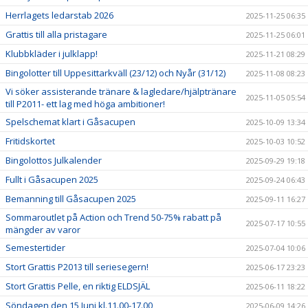
Herrlagets ledarstab 2026
2025-11-25 06:35
Grattis till alla pristagare
2025-11-25 06:01
Klubbkläder i julklapp!
2025-11-21 08:29
Bingolotter till Uppesittarkväll (23/12) och Nyår (31/12)
2025-11-08 08:23
Vi söker assisterande tränare & lagledare/hjälptränare
2025-11-05 05:54
till P2011- ett lag med höga ambitioner!
Spelschemat klart i Gåsacupen
2025-10-09 13:34
Fritidskortet
2025-10-03 10:52
Bingolottos Julkalender
2025-09-29 19:18
Fullt i Gåsacupen 2025
2025-09-24 06:43
Bemanning till Gåsacupen 2025
2025-09-11 16:27
Sommaroutlet på Action och Trend 50-75% rabatt på
2025-07-17 10:55
mängder av varor
Semestertider
2025-07-04 10:06
Stort Grattis P2013 till seriesegern!
2025-06-17 23:23
Stort Grattis Pelle, en riktig ELDSJÄL
2025-06-11 18:22
Söndagen den 15 Juni kl.11.00-17.00
2025-06-09 14:26